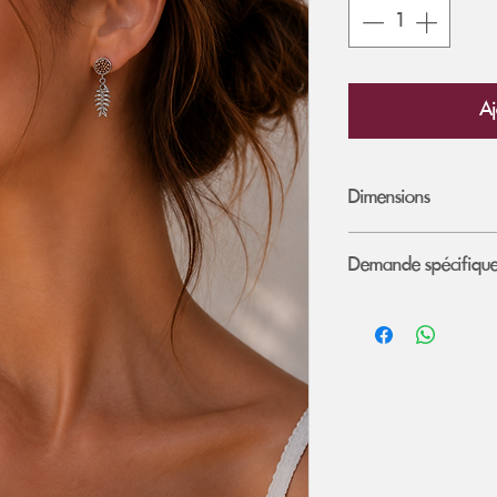
Aj
Dimensions
Diamètre : 8
mm
Demande spécifiqu
Je contacte la Créa
mon article ou le fa
cuir/couleur