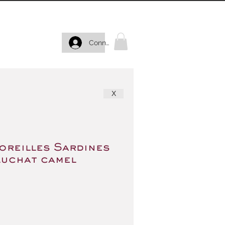
Connexion
X
oreilles Sardines
luchat camel