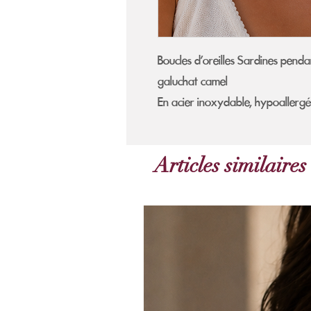
Boucles d'oreilles Sardines penda
galuchat camel
En acier inoxydable, hypoallergé
Articles similaires