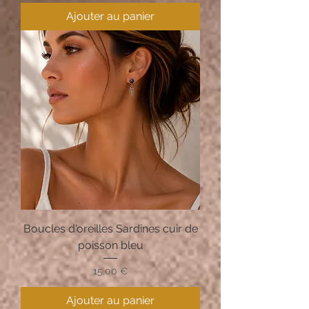
Ajouter au panier
Boucles d'oreilles Sardines cuir de
poisson bleu
Prix
15,00 €
Ajouter au panier