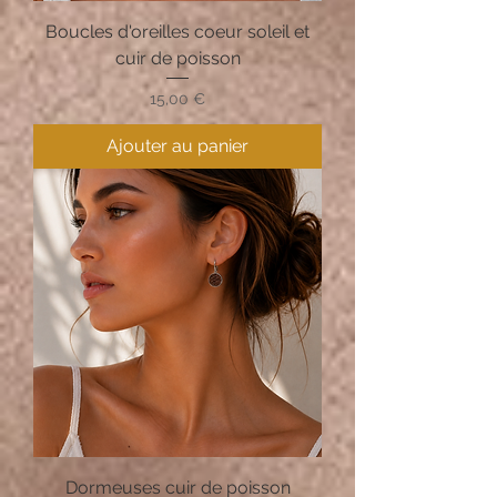
Boucles d'oreilles coeur soleil et
cuir de poisson
Prix
15,00 €
Ajouter au panier
Dormeuses cuir de poisson